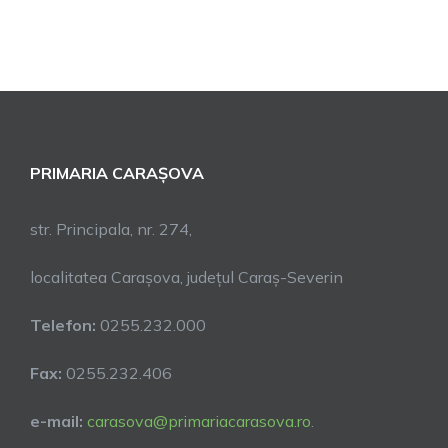
PRIMARIA CARAȘOVA
str. Principala, nr. 274,
localitatea Carașova, județul Caraș-Severin
Telefon:
0255.232.000
Fax:
0255.232.406
e-mail:
carasova@primariacarasova.ro
.