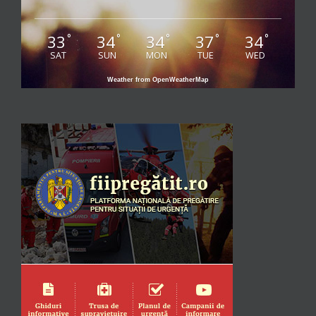
33
34
34
37
34
°
°
°
°
°
SAT
SUN
MON
TUE
WED
Weather from OpenWeatherMap