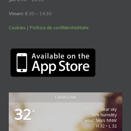
Vineri:
8.30 – 14.30
Cookies
|
Politica de confidentialitate
CARASOVA
32
clear sky
°
30% humidity
wind: 5m/s NNW
H 32 • L 32