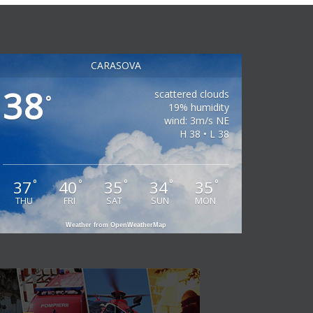
CARASOVA
38
scattered clouds
°
19% humidity
wind: 3m/s NE
H 38 • L 38
37
40
35
34
35
°
°
°
°
°
THU
FRI
SAT
SUN
MON
Weather from OpenWeatherMap