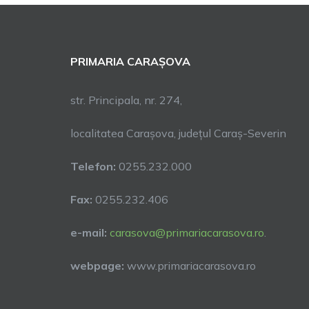
PRIMARIA CARAȘOVA
str. Principala, nr. 274,
localitatea Carașova, județul Caraș-Severin
Telefon:
0255.232.000
Fax:
0255.232.406
e-mail:
carasova@primariacarasova.ro
.
webpage:
www.primariacarasova.ro