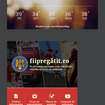
39
34
34
36
38
°
°
°
°
°
FRI
SAT
SUN
MON
TUE
Weather from OpenWeatherMap