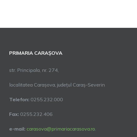
PRIMARIA CARAȘOVA
str. Principala, nr. 274,
localitatea Carașova, județul Caraș-Severin
Telefon:
0255.232.000
Fax:
0255.232.406
e-mail:
carasova@primariacarasova.ro
.