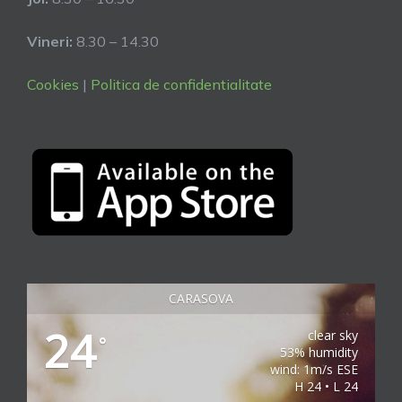
Vineri:
8.30 – 14.30
Cookies
|
Politica de confidentialitate
CARASOVA
24
clear sky
°
53% humidity
wind: 1m/s ESE
H 24 • L 24