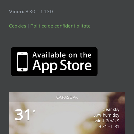
Vineri:
8.30 – 14.30
Cookies
|
Politica de confidentialitate
CARASOVA
31
clear sky
°
30% humidity
wind: 2m/s S
H 31 • L 31