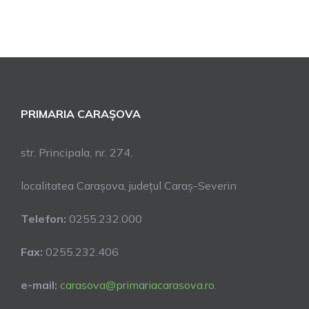
PRIMARIA CARAȘOVA
str. Principala, nr. 274,
localitatea Carașova, județul Caraș-Severin
Telefon:
0255.232.000
Fax:
0255.232.406
e-mail:
carasova@primariacarasova.ro
.