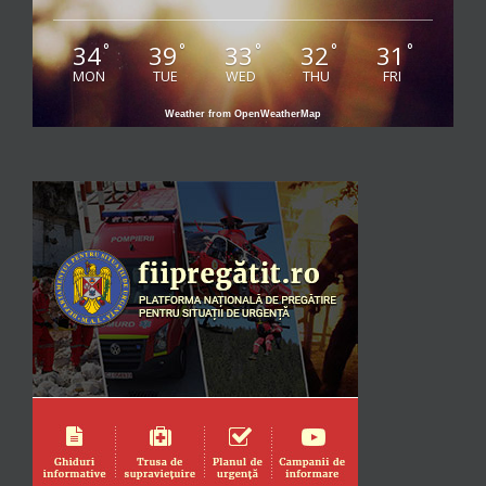
34
39
33
32
31
°
°
°
°
°
MON
TUE
WED
THU
FRI
Weather from OpenWeatherMap