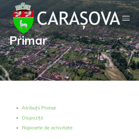
Primar
Atribuții Primar
Dispoziții
Rapoarte de activitate