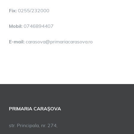
Fix:
0255/232000
Mobil:
0746894407
E-mail:
carasova@primariacarasova.ro
PRIMARIA CARAȘOVA
str. Principala, nr. 274,