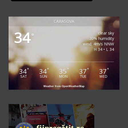
CARASOVA
34
clear sky
°
30% humidity
wind: 4m/s NNW
H 34 • L 34
34
34
35
37
37
°
°
°
°
°
SAT
SUN
MON
TUE
WED
Weather from OpenWeatherMap