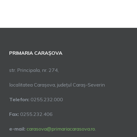
PRIMARIA CARAȘOVA
str. Principala, nr. 274,
localitatea Carașova, județul Caraș-Severin
Telefon:
0255.232.000
Fax:
0255.232.406
e-mail:
carasova@primariacarasova.ro
.