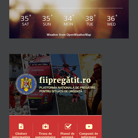
35
35
34
38
36
°
°
°
°
°
SAT
SUN
MON
TUE
WED
Weather from OpenWeatherMap