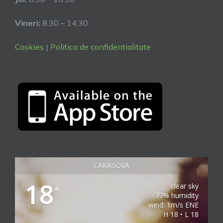
Vineri:
8.30 – 14.30
Cookies
|
Politica de confidentialitate
CARASOVA
18
clear sky
°
77% humidity
wind: 1m/s ENE
H 18 • L 18