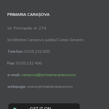
PRIMARIA CARAȘOVA
str. Principala, nr. 274,
localitatea Carașova, județul Caraș-Severin
Telefon:
0255.232.000
Fax:
0255.232.406
e-mail:
carasova@primariacarasova.ro
.
webpage:
www.primariacarasova.ro