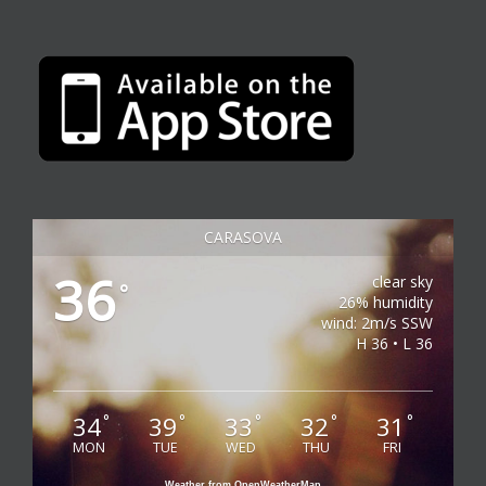
CARASOVA
36
clear sky
°
26% humidity
wind: 2m/s SSW
H 36 • L 36
34
39
33
32
31
°
°
°
°
°
MON
TUE
WED
THU
FRI
Weather from OpenWeatherMap