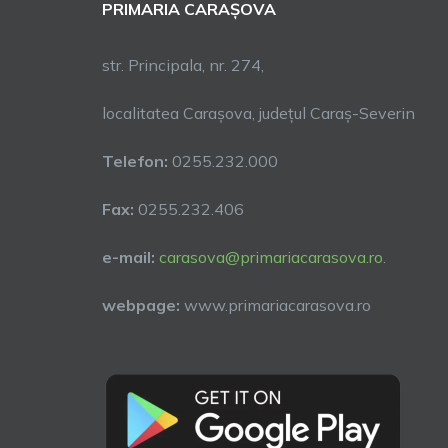
PRIMARIA CARAȘOVA
str. Principala, nr. 274,
localitatea Carașova, județul Caraș-Severin
Telefon:
0255.232.000
Fax:
0255.232.406
e-mail:
carasova@primariacarasova.ro
.
webpage:
www.primariacarasova.ro