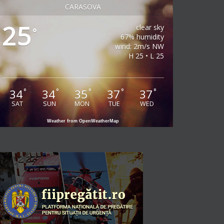
CARASOVA
25
clear sky
°
67% humidity
wind: 2m/s NW
H 25 • L 25
34
34
35
37
37
°
°
°
°
°
SAT
SUN
MON
TUE
WED
Weather from OpenWeatherMap