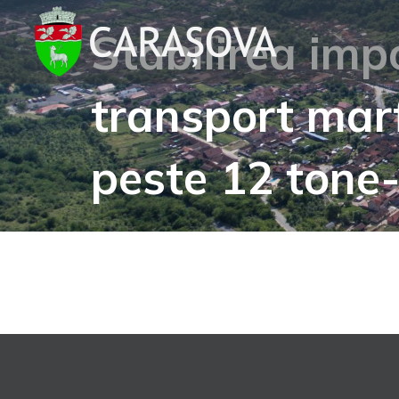
Skip
Stabilirea imp
to
content
transport mar
peste 12 tone-