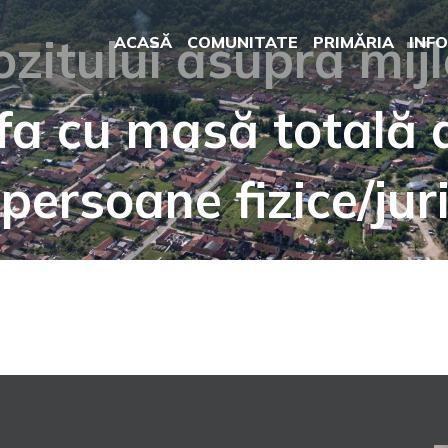
ozitului asupra mij
ACASĂ
COMUNITATE
PRIMĂRIA
INFO
fa cu masă totală 
persoane fizice/jur