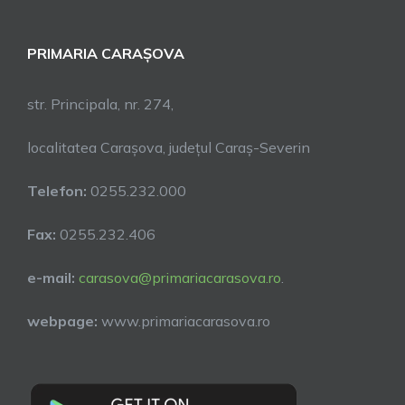
PRIMARIA CARAȘOVA
str. Principala, nr. 274,
localitatea Carașova, județul Caraș-Severin
Telefon:
0255.232.000
Fax:
0255.232.406
e-mail:
carasova@primariacarasova.ro
.
webpage:
www.primariacarasova.ro