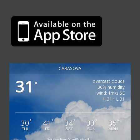
CARASOVA
31
overcast clouds
°
30% humidity
wind: 1m/s SE
H 31 • L 31
30
41
34
33
35
°
°
°
°
°
THU
FRI
SAT
SUN
MON
Weather from OpenWeatherMap