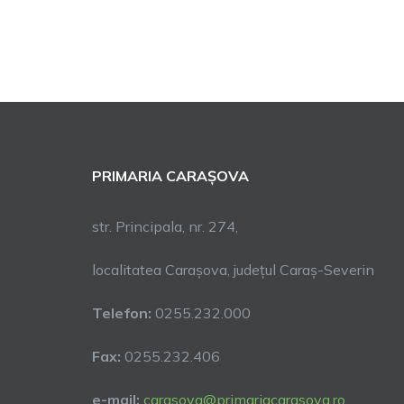
PRIMARIA CARAȘOVA
str. Principala, nr. 274,
localitatea Carașova, județul Caraș-Severin
Telefon:
0255.232.000
Fax:
0255.232.406
e-mail:
carasova@primariacarasova.ro
.