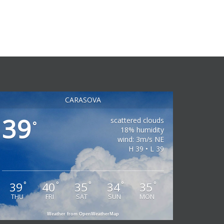
CARASOVA
39
scattered clouds
°
18% humidity
wind: 3m/s NE
H 39 • L 39
39
40
35
34
35
°
°
°
°
°
THU
FRI
SAT
SUN
MON
Weather from OpenWeatherMap