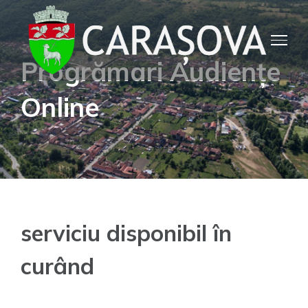
Skip
to
content
Progrămari Audiențe
Online
serviciu disponibil în
curând