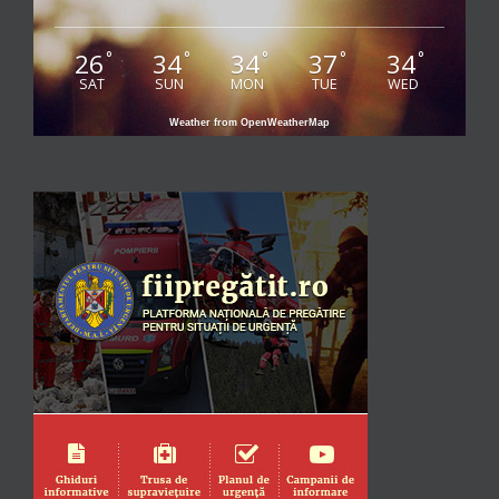
26
34
34
37
34
°
°
°
°
°
SAT
SUN
MON
TUE
WED
Weather from OpenWeatherMap