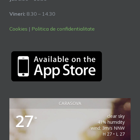
Vineri:
8.30 – 14.30
Cookies
|
Politica de confidentialitate
CARASOVA
27
clear sky
°
41% humidity
wind: 3m/s NNW
H 27 • L 27