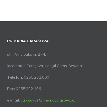
PRIMARIA CARAȘOVA
str. Principala, nr. 274,
localitatea Carașova, județul Caraș-Severin
Telefon:
0255.232.000
Fax:
0255.232.406
e-mail:
carasova@primariacarasova.ro
.